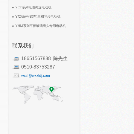
YCT系列电磁调速电动机
YX3系列(铝壳)三相异步电动机
YHM系列平板玻璃磨头专用电动机
联系我们
18651567888 陈先生
0510-83753287
wxzl@wxzldj.com