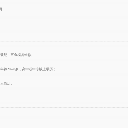
司
子装配、五金模具维修。
年龄20-28岁，高中或中专以上学历；
个人简历。