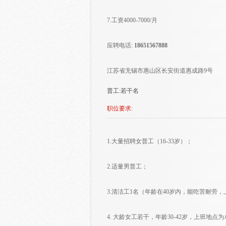
7.工资4000-7000/月
应聘电话:
18651567888
江苏省无锡市惠山区长安街道惠成路9号
普工:若干名
职位要求:
1.大量招聘女普工（16-33岁）；
2.适量男普工；
3.清洁工1名（年龄在40岁内，能吃苦耐劳
4. 大龄女工若干，年龄30-42岁，上班地点