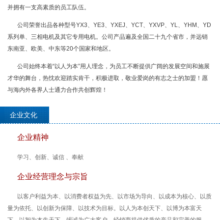
并拥有一支高素质的员工队伍。
公司荣誉出品各种型号YX3、YE3、YXEJ、YCT、YXVP、YL、YHM、YD
系列单、三相电机及其它专用电机。公司产品遍及全国二十九个省市，并远销
东南亚、欧美、中东等20个国家和地区。
公司始终本着“以人为本”用人理念，为员工不断提供广阔的发展空间和施展
才华的舞台，热忱欢迎踏实肯干，积极进取，敬业爱岗的有志之士的加盟！愿
与海内外各界人士通力合作共创辉煌！
企业文化
企业精神
学习、创新、诚信 、奉献
企业经营理念与宗旨
以客户利益为本、以消费者权益为先、以市场为导向、以成本为核心、以质
量为依托、以创新为保障、以技术为目标。以人为本创天下、以博为本富天
下、以智为本先天下。竭诚为广大客户、经销商提供优质的产品和完善的服