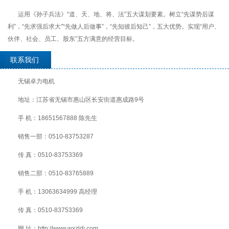
运用《孙子兵法》“道、天、地、将、法”五大谋划要素。树立“先谋势后谋
利”，“先求强后求大”“先做人后做事”，“先知彼后知己”，五大优势。实现“用户、
伙伴、社会、员工、股东”五方满意的经营目标。
联系我们
无锡卓力电机
地址：江苏省无锡市惠山区长安街道惠成路9号
手 机：18651567888 陈先生
销售一部：0510-83753287
传 真：0510-83753369
销售二部：0510-83765889
手 机：13063634999 高经理
传 真：0510-83753369
网 址：http://www.wxzldj.com