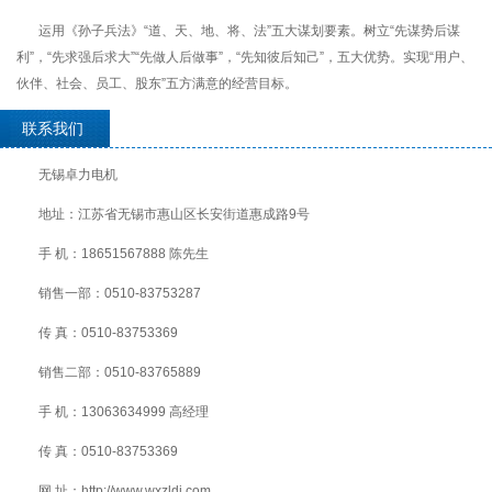
运用《孙子兵法》“道、天、地、将、法”五大谋划要素。树立“先谋势后谋
利”，“先求强后求大”“先做人后做事”，“先知彼后知己”，五大优势。实现“用户、
伙伴、社会、员工、股东”五方满意的经营目标。
联系我们
无锡卓力电机
地址：江苏省无锡市惠山区长安街道惠成路9号
手 机：18651567888 陈先生
销售一部：0510-83753287
传 真：0510-83753369
销售二部：0510-83765889
手 机：13063634999 高经理
传 真：0510-83753369
网 址：http://www.wxzldj.com