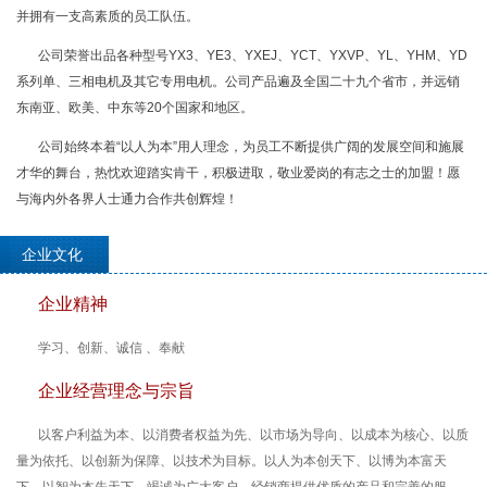
并拥有一支高素质的员工队伍。
公司荣誉出品各种型号YX3、YE3、YXEJ、YCT、YXVP、YL、YHM、YD
系列单、三相电机及其它专用电机。公司产品遍及全国二十九个省市，并远销
东南亚、欧美、中东等20个国家和地区。
公司始终本着“以人为本”用人理念，为员工不断提供广阔的发展空间和施展
才华的舞台，热忱欢迎踏实肯干，积极进取，敬业爱岗的有志之士的加盟！愿
与海内外各界人士通力合作共创辉煌！
企业文化
企业精神
学习、创新、诚信 、奉献
企业经营理念与宗旨
以客户利益为本、以消费者权益为先、以市场为导向、以成本为核心、以质
量为依托、以创新为保障、以技术为目标。以人为本创天下、以博为本富天
下、以智为本先天下。竭诚为广大客户、经销商提供优质的产品和完善的服